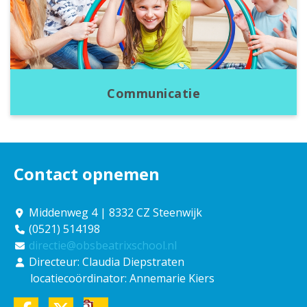
Communicatie
Contact opnemen
Middenweg 4 | 8332 CZ Steenwijk
(0521) 514198
directie@obsbeatrixschool.nl
Directeur: Claudia Diepstraten
locatiecoördinator: Annemarie Kiers