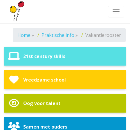
Toggle
Home
»
Praktische info
»
Vakantierooster
21st century skills
Vreedzame school
Oog voor talent
Samen met ouders