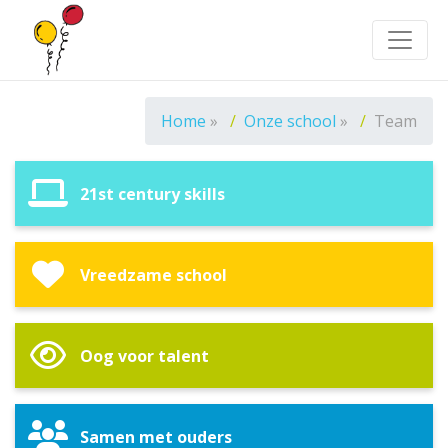
Toggle
Home
»
Onze school
»
Team
21st century skills
Vreedzame school
Oog voor talent
Samen met ouders