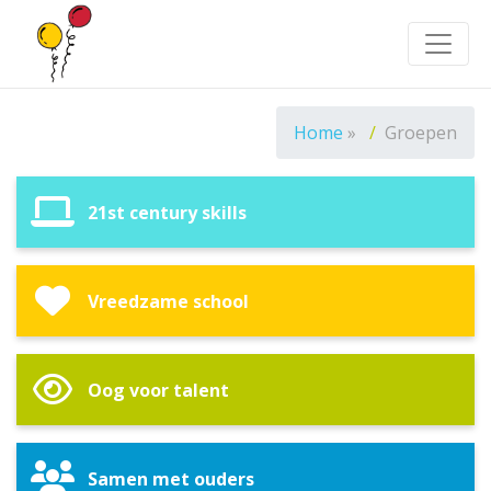
Toggle
Home
»
Groepen
21st century skills
Vreedzame school
Oog voor talent
Samen met ouders