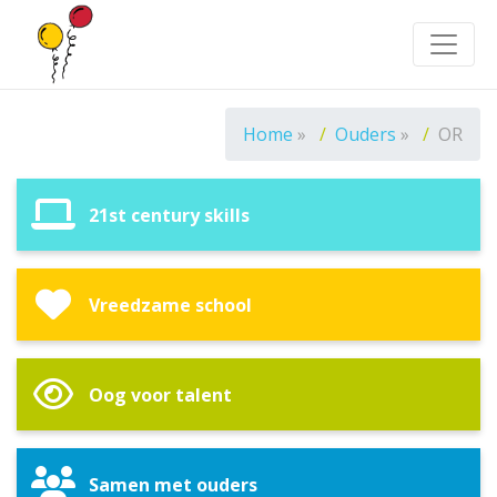
Toggle
Home
»
Ouders
»
OR
21st century skills
Vreedzame school
Oog voor talent
Samen met ouders