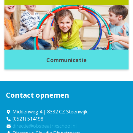
Communicatie
Contact opnemen
Middenweg 4 | 8332 CZ Steenwijk
(0521) 514198
directie@obsbeatrixschool.nl