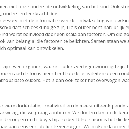
n met onze ouders de ontwikkeling van het kind. Ook sture
, ouders en leerkracht deel.
er gevoed met de informatie over de ontwikkeling van uw ki
ch/didactisch deskundige zijn, u als ouder bent natuurlij
ind wordt beïnvloed door een scala aan factoren. Om die goed
ok van belang al die factoren te belichten. Samen staan we
zich optimaal kan ontwikkelen.
ijn twee organen, waarin ouders vertegenwoordigd zijn. D
 ouderraad de focus meer heeft op de activiteiten op en rond
thousiaste ouders. Het is dan ook zeker het overwegen waar
ver wereldoriëntatie, creativiteit en de meest uiteenlopende
aanwezig, die we graag aanboren. We doelen dan op de kenni
aan beroepen en hobby's bijvoorbeeld. Hoe mooi is het die ke
aag aan eens een atelier te verzorgen. We maken daarmee h