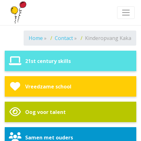
Toggle
Home
»
Contact
»
Kinderopvang Kaka
21st century skills
Vreedzame school
Oog voor talent
Samen met ouders