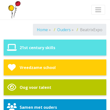
Toggle
Home
»
Ouders
»
BeatrixExpo
21st century skills
Vreedzame school
Oog voor talent
Samen met ouders