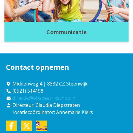
Communicatie
Contact opnemen
Middenweg 4 | 8332 CZ Steenwijk
(0521) 514198
directie@obsbeatrixschool.nl
Directeur: Claudia Diepstraten
locatiecoördinator: Annemarie Kiers